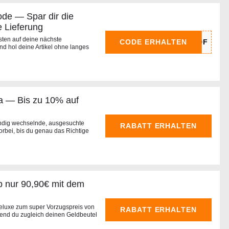
ode — Spar dir die
e Lieferung
sten auf deine nächste
CODE ERHALTEN
und hol deine Artikel ohne langes
a — Bis zu 10% auf
tändig wechselnde, ausgesuchte
RABATT ERHALTEN
rbei, bis du genau das Richtige
b nur 90,90€ mit dem
Deluxe zum super Vorzugspreis von
RABATT ERHALTEN
nd du zugleich deinen Geldbeutel