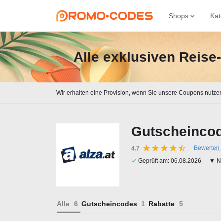
Shops
Kat
Alle exklusiven Reis
Wir erhalten eine Provision, wenn Sie unsere Coupons nutze
Gutscheincod
Bewerten 
4.7
✓
Geprüft am:
06.08.2026
▼ Na
Alle
Gutscheincodes
Rabatte