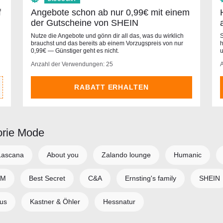
f
Angebote schon ab nur 0,99€ mit einem
der Gutscheine von SHEIN
Nutze die Angebote und gönn dir all das, was du wirklich
S
brauchst und das bereits ab einem Vorzugspreis von nur
h
0,99€ — Günstiger geht es nicht.
u
Anzahl der Verwendungen: 25
RABATT ERHALTEN
orie Mode
Lascana
About you
Zalando lounge
Humanic
&M
Best Secret
C&A
Ernsting's family
SHEIN
ius
Kastner & Öhler
Hessnatur